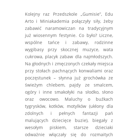
Kolejny raz Przedszkole „Gumisie”, Edu
Arto i Miniakademia połączyły siły, żeby
zabawić naramowiczan na tradycyjnym
już wiosennym festynie. Co było? Liczne,
wspólne tańce i zabawy, rodzinne
wygibasy przy skocznej muzyce, wata
cukrowa, placyk zabaw dla najmłodszych.
Na głodnych i zmęczonych czekały miejsca
przy stołach pachnących konwaliami oraz
poczęstunek – słynna już grochówka ze
świeżym chlebem, pajdy ze smalcem,
ogóry i inne smakołyki na słodko, słono
oraz owocowo. Maluchy o buźkach
tygrysków, kotków, motylków (ukłony dla
zdolnych i pełnych fantazji pań
malujących dziecięce buzie), biegały z
wesołym piskiem, starsze dzieciaki
odważnie włączały się do rozmaitych