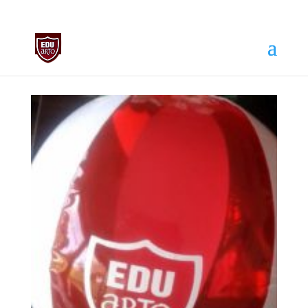
biuro@edu-arto.pl
668007889