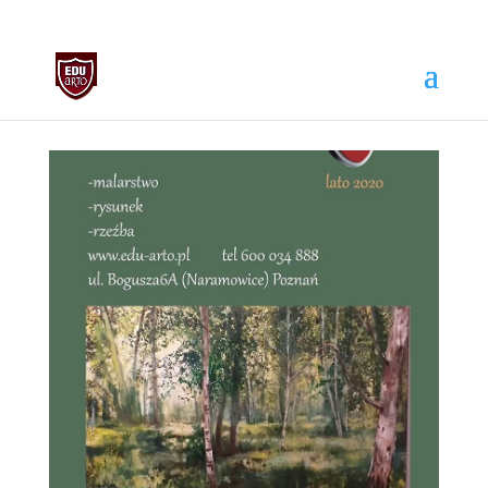
biuro@edu-arto.pl
668007889