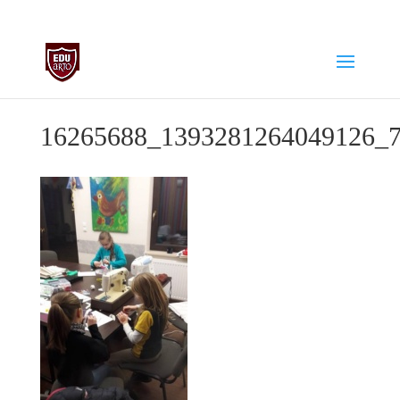
biuro@edu-arto.pl
668007889
16265688_1393281264049126_