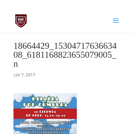
biuro@edu-arto.pl
668007889
18664429_15304717636634
08_6181168823655079005_
n
cze 7, 2017