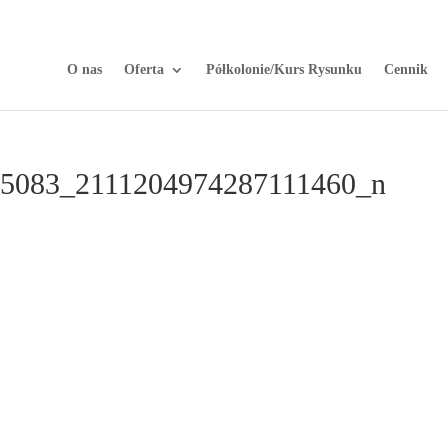
O nas
Oferta
Półkolonie/Kurs Rysunku
Cennik
5083_2111204974287111460_n