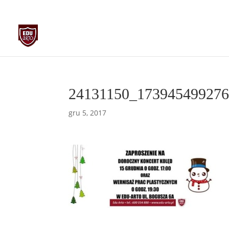
biuro@edu-arto.pl
668007889
24131150_173945499276
gru 5, 2017