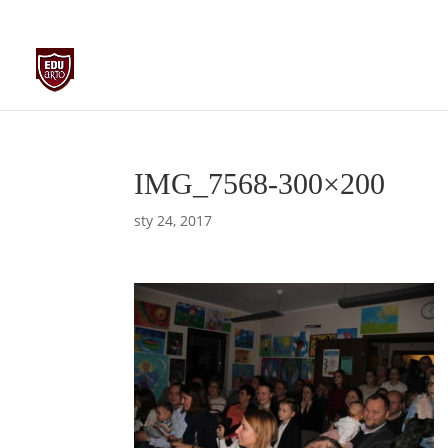
biuro@edu-arto.pl
668007889
IMG_7568-300×200
sty 24, 2017