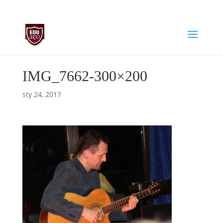
biuro@edu-arto.pl
668007889
IMG_7662-300×200
sty 24, 2017