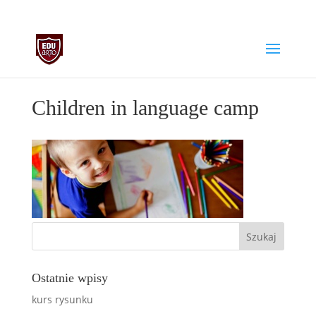
biuro@edu-arto.pl
668007889
Children in language camp
Ostatnie wpisy
kurs rysunku