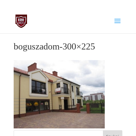
biuro@edu-arto.pl
668007889
boguszadom-300×225