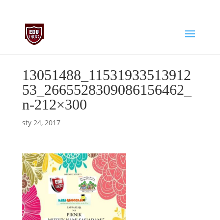
biuro@edu-arto.pl
668007889
13051488_11531933513912
53_2665528309086156462_
n-212×300
sty 24, 2017