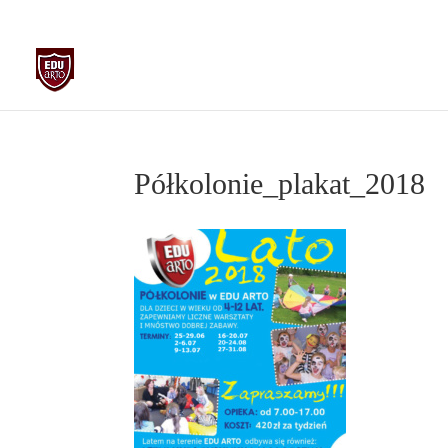
biuro@edu-arto.pl
668007889
Półkolonie_plakat_2018