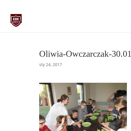
biuro@edu-arto.pl
668007889
Oliwia-Owczarczak-30.0
sty 24, 2017