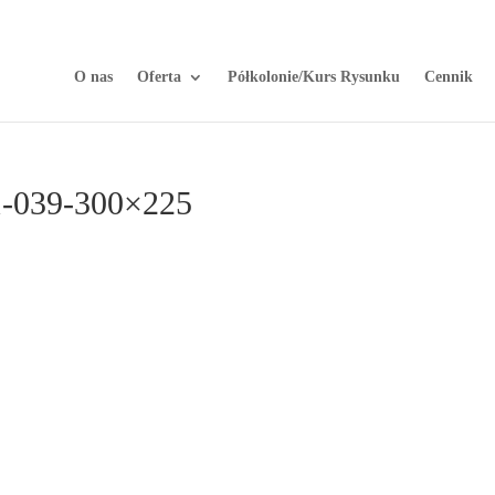
O nas
Oferta
Półkolonie/Kurs Rysunku
Cennik
1-039-300×225