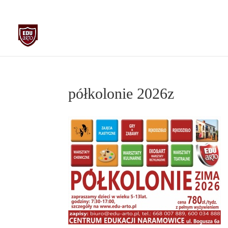
biuro@edu-arto.pl
668007889
półkolonie 2026z