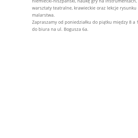
niemiecki-hiszpański, naukę gry na instrumentach,
warsztaty teatralne, krawieckie oraz lekcje rysunku 
malarstwa.
Zapraszamy od poniedziałku do piątku między 8 a 
do biura na ul. Bogusza 6a.