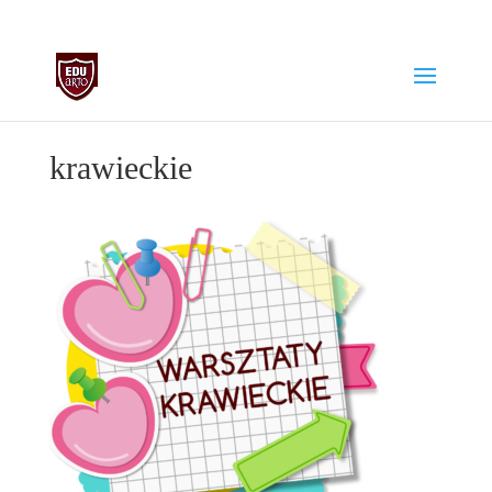
biuro@edu-arto.pl
668007889
krawieckie